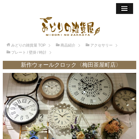
みどりの雑貨屋
TOP
商品紹介
アクセサリー
プレート / 壁掛 / 時計
新作ウォールクロック〈梅田茶屋町店〉