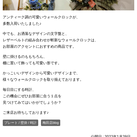
アンティーク調の可愛いウォールクロックが、
多数入荷いたしました♪
中でも、お洒落なデザインの文字盤と、
レザーベルトの組み合わせが斬新なウォールクロックは、
お部屋のアクセントにおすすめの商品です。
壁に掛けるのももちろん、
棚に置いて飾っても可愛い形です。
かっこいいデザインから可愛いデザインまで、
様々なウォールクロックを取り揃えております。
毎日目にする時計、
この機会にぜひお部屋に合う１点を
見つけてみてはいかがでしょうか？
ご来店お待ちしております♪
プレート / 壁掛 / 時計
梅田店blog
公開日 :
2022年1月29日