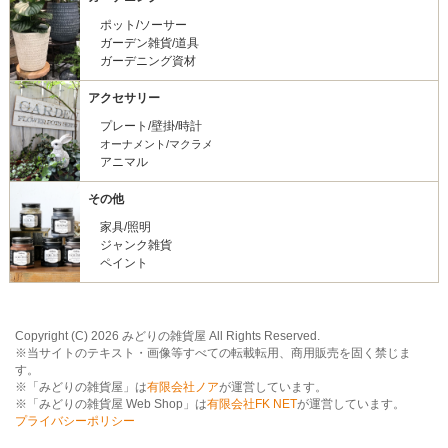
ポット/ソーサー
ガーデン雑貨/道具
ガーデニング資材
アクセサリー
プレート/壁掛/時計
オーナメント/マクラメ
アニマル
その他
家具/照明
ジャンク雑貨
ペイント
Copyright (C) 2026 みどりの雑貨屋 All Rights Reserved.
※当サイトのテキスト・画像等すべての転載転用、商用販売を固く禁じま
す。
※「みどりの雑貨屋」は
有限会社ノア
が運営しています。
※「みどりの雑貨屋 Web Shop」は
有限会社FK NET
が運営しています。
プライバシーポリシー