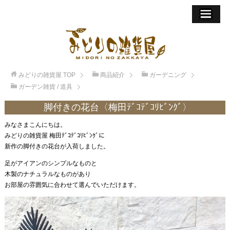
みどりの雑貨屋
TOP
商品紹介
ガーデニング
ガーデン雑貨 / 道具
脚付きの花台〈梅田ﾃﾞｺﾃﾞｺﾘﾋﾞﾝｸﾞ〉
みなさまこんにちは。
みどりの雑貨屋 梅田ﾃﾞｺﾃﾞｺﾘﾋﾞﾝｸﾞに
新作の脚付きの花台が入荷しました。
足がアイアンのシンプルなものと
木製のナチュラルなものがあり
お部屋の雰囲気に合わせて選んでいただけます。