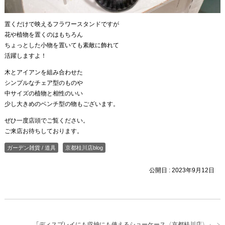
置くだけで映えるフラワースタンドですが
花や植物を置くのはもちろん
ちょっとした小物を置いても素敵に飾れて
活躍しますよ！
木とアイアンを組み合わせた
シンプルなチェア型のものや
中サイズの植物と相性のいい
少し大きめのベンチ型の物もございます。
ぜひ一度店頭でご覧ください。
ご来店お待ちしております。
ガーデン雑貨 / 道具
京都桂川店blog
公開日 :
2023年9月12日
「
ディスプレイにも収納にも使えるショーケース〈京都桂川店〉
」