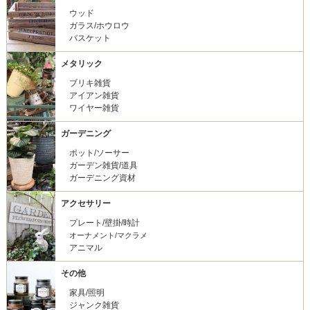
ウッド
ガラス/ホウロウ
バスケット
メタリック
ブリキ雑貨
アイアン雑貨
ワイヤー雑貨
ガーデニング
ポット/ソーサー
ガーデン雑貨/道具
ガーデニング資材
アクセサリー
プレート/壁掛/時計
オーナメント/マクラメ
アニマル
その他
家具/照明
ジャンク雑貨