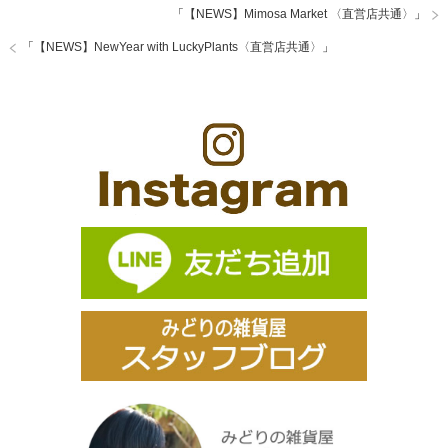
「
【NEWS】Mimosa Market 〈直営店共通〉
」
「
【NEWS】NewYear with LuckyPlants〈直営店共通〉
」