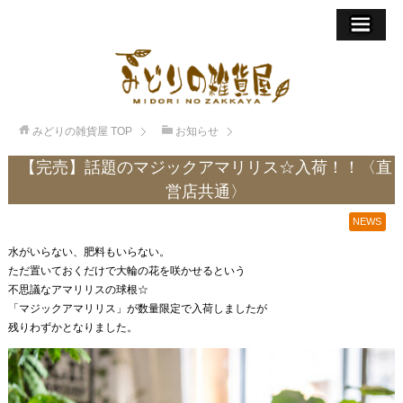
みどりの雑貨屋
TOP
お知らせ
【完売】話題のマジックアマリリス☆入荷！！〈直
営店共通〉
NEWS
水がいらない、肥料もいらない。
ただ置いておくだけで大輪の花を咲かせるという
不思議なアマリリスの球根☆
「マジックアマリリス」が数量限定で入荷しましたが
残りわずかとなりました。