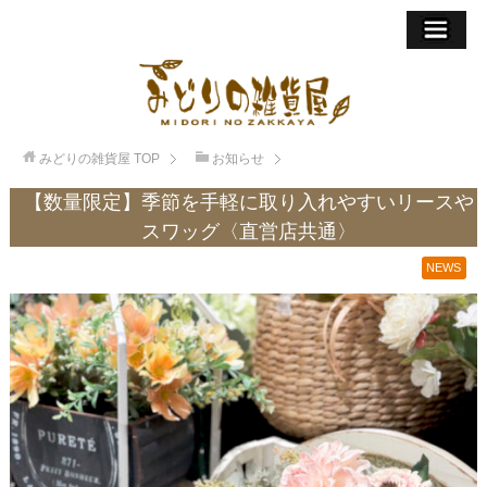
みどりの雑貨屋
TOP
お知らせ
【数量限定】季節を手軽に取り入れやすいリースや
スワッグ〈直営店共通〉
NEWS