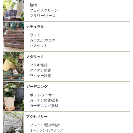
植物
フェイクグリーン
フラワー/リース
ナチュラル
ウッド
ガラス/ホウロウ
バスケット
メタリック
ブリキ雑貨
アイアン雑貨
ワイヤー雑貨
ガーデニング
ポット/ソーサー
ガーデン雑貨/道具
ガーデニング資材
アクセサリー
プレート/壁掛/時計
オーナメント/マクラメ