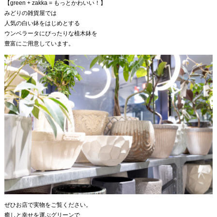
【green + zakka = もっとかわいい！】
みどりの雑貨屋では
人気の白い鉢をはじめとする
ウンベラータにぴったりな植木鉢を
豊富にご用意しています。
ぜひお店で実物をご覧ください。
癒しと幸せを運ぶグリーンで