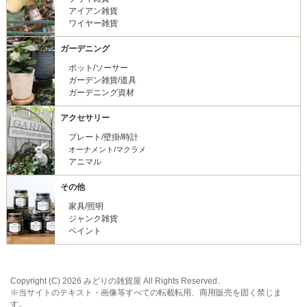
アイアン雑貨
ワイヤー雑貨
ガーデニング
ポット/ソーサー
ガーデン雑貨/道具
ガーデニング資材
アクセサリー
プレート/壁掛/時計
オーナメント/マクラメ
アニマル
その他
家具/照明
ジャンク雑貨
ペイント
Copyright (C) 2026 みどりの雑貨屋 All Rights Reserved.
※当サイトのテキスト・画像等すべての転載転用、商用販売を固く禁じま
す。