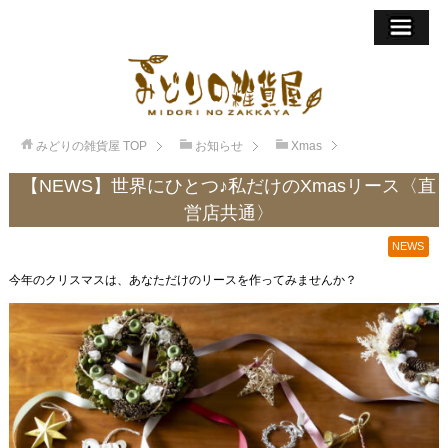
みどりの雑貨屋
TOP
お知らせ
Xmas
【NEWS】世界にひとつ♪私だけのXmasリース〈直
営店共通〉
NEWS
今年のクリスマスは、あなただけのリースを作ってみませんか？