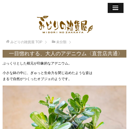
みどりの雑貨屋
TOP
未分類
一目惚れする、大人のアデニウム〈直営店共通〉
ぷっくりとした根元が印象的なアデニウム。
小さな鉢の中に、ぎゅっと生命力を閉じ込めたような姿は
まるで自然がつくったオブジェのようです。