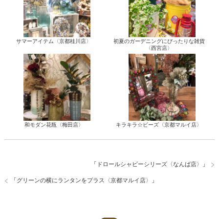
サマーアイテム〈京都桂川店〉
初夏のガーデニングにぴったりな雑貨
〈西宮店〉
和モダン花瓶〈梅田店〉
キラキラ☆ビーズ〈京都マルイ店〉
「
ドロールシャビーシリーズ〈なんば店〉
」
「
グリーンの横にランタンをプラス〈京都マルイ店〉
」