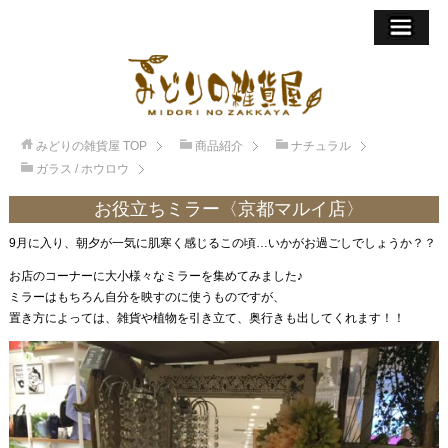
みどりの雑貨屋
TOP
商品紹介
ナチュラル
ガラス / ホウロウ
お役立ちミラー〈京都マルイ店〉
9月に入り、朝夕が一気に肌寒く感じるこの頃…いかがお過ごしでしょうか？？
お店のコーナーに大小様々なミラーを集めてみました♪
ミラーはもちろん自分を映すのに使うものですが、
置き方によっては、雑貨や植物を引き立て、奥行きも出してくれます！！