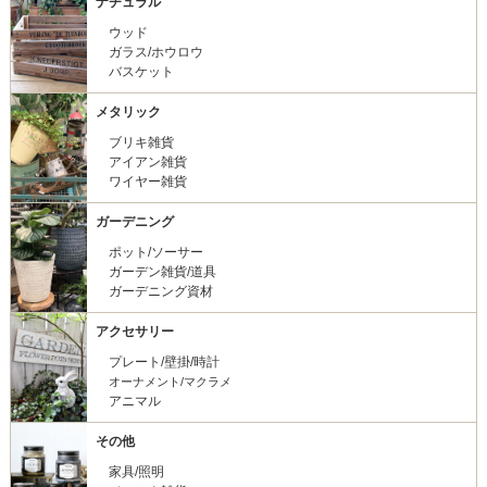
ナチュラル
ウッド
ガラス/ホウロウ
バスケット
メタリック
ブリキ雑貨
アイアン雑貨
ワイヤー雑貨
ガーデニング
ポット/ソーサー
ガーデン雑貨/道具
ガーデニング資材
アクセサリー
プレート/壁掛/時計
オーナメント/マクラメ
アニマル
その他
家具/照明