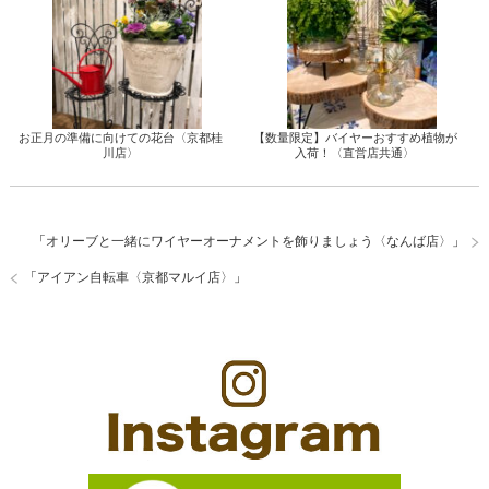
お正月の準備に向けての花台〈京都桂
【数量限定】バイヤーおすすめ植物が
川店〉
入荷！〈直営店共通〉
「
オリーブと一緒にワイヤーオーナメントを飾りましょう〈なんば店〉
」
「
アイアン自転車〈京都マルイ店〉
」