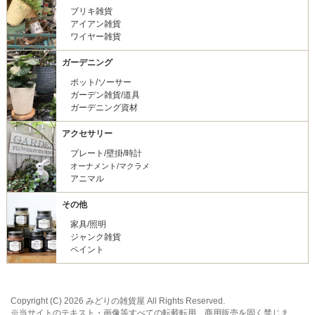
ブリキ雑貨
アイアン雑貨
ワイヤー雑貨
ガーデニング
ポット/ソーサー
ガーデン雑貨/道具
ガーデニング資材
アクセサリー
プレート/壁掛/時計
オーナメント/マクラメ
アニマル
その他
家具/照明
ジャンク雑貨
ペイント
Copyright (C) 2026 みどりの雑貨屋 All Rights Reserved.
※当サイトのテキスト・画像等すべての転載転用、商用販売を固く禁じま