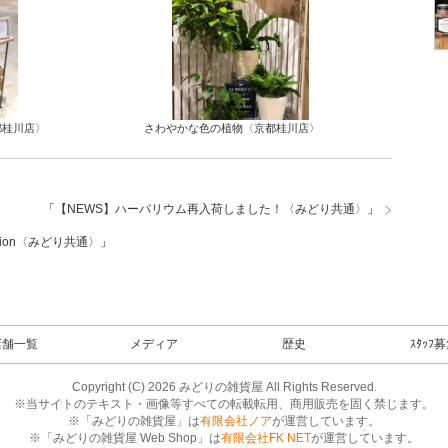
都桂川店〉
さわやかな色の植物〈京都桂川店〉
「
【NEWS】ハーバリウム再入荷しました！〈みどり共通〉
」
ection〈みどり共通〉
」
店舗一覧
メディア
歴史
ｽﾀｯﾌ
Copyright (C) 2026 みどりの雑貨屋 All Rights Reserved.
※当サイトのテキスト・画像等すべての転載転用、商用販売を固く禁じます。
※「みどりの雑貨屋」は
有限会社ノア
が運営しています。
※「みどりの雑貨屋 Web Shop」は
有限会社FK NET
が運営しています。