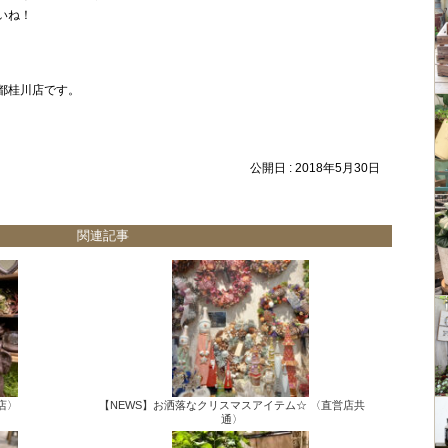
いね！
都桂川店です。
公開日 :
2018年5月30日
関連記事
店〉
【NEWS】お洒落なクリスマスアイテム☆ 〈直営店共
通〉