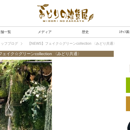
店舗一覧
メディア
歴史
ｽﾀｯﾌ
タッフブログ
【NEWS】フェイク☆グリーンcollection 〈みどり共通〉
フェイク☆グリーンcollection 〈みどり共通〉