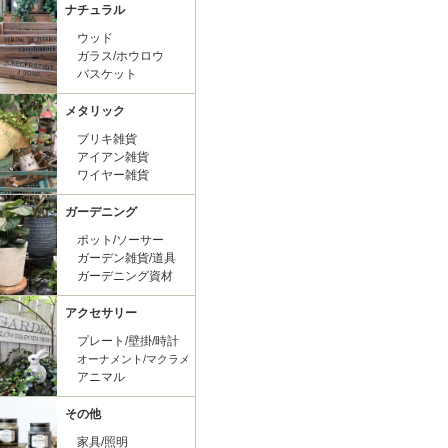
ナチュラル
ウッド
ガラス/ホウロウ
バスケット
メタリック
ブリキ雑貨
アイアン雑貨
ワイヤー雑貨
ガーデニング
ポット/ソーサー
ガーデン雑貨/道具
ガーデニング資材
アクセサリー
プレート/壁掛/時計
オーナメント/マクラメ
アニマル
その他
家具/照明