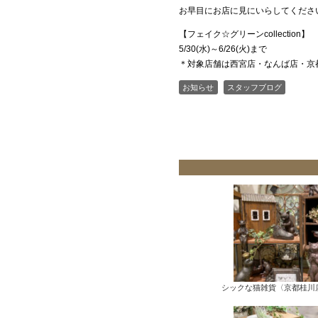
お早目にお店に見にいらしてくださ
【フェイク☆グリーンcollection】
5/30(水)～6/26(火)まで
＊対象店舗は西宮店・なんば店・京
お知らせ
スタッフブログ
シックな猫雑貨〈京都桂川