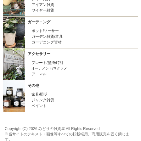
アイアン雑貨
ワイヤー雑貨
ガーデニング
ポット/ソーサー
ガーデン雑貨/道具
ガーデニング資材
アクセサリー
プレート/壁掛/時計
オーナメント/マクラメ
アニマル
その他
家具/照明
ジャンク雑貨
ペイント
Copyright (C) 2026 みどりの雑貨屋 All Rights Reserved.
※当サイトのテキスト・画像等すべての転載転用、商用販売を固く禁じま
す。