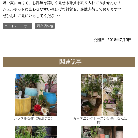
暑い夏に向けて、お部屋を涼しく見せる雑貨を取り入れてみませんか？
シェルポットに合わせやすい涼しげな雑貨も、多数入荷しております^^
ぜひお店に見にいらしてください♪
ポット / ソーサー
西宮店blog
公開日 :
2018年7月5日
関連記事
カラフルな鉢〈梅田デコ〉
ガーデニングシーズン到来〈なんば
店〉