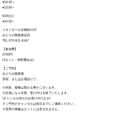
●10:30～
●13:00～
9/29(土)
●10:30～
イオンモール京都桂川1F
みどりの雑貨屋店内
TEL 075-921-4187
【参加費】
3700円
(1セット・材料費込み)
【ご予約】
みどりの雑貨屋
店頭、またはお電話にて。
※内容、植物は変わる事がございます。
※定員になり次第、受け付けを終了いたします。
(キャンセル待ちのみ受け付けます)
※ご予約のキャンセルは前日までにご連絡ください。
※背景の車輪はセットには含まれません。