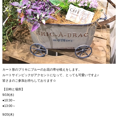
カート形のブリキにブルーのお花の寄せ植えをします。
ルートサインピックがアクセントになって、とっても可愛いですよ♪
皆さまのご参加お待ちしております☆
【日時と場所】
9/19(水)
●10:30～
●13:00～
9/20(木)