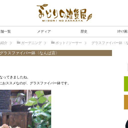
店舗一覧
メディア
歴史
ｽﾀｯﾌ
品紹介
ガーデニング
ポット / ソーサー
グラスファイバー鉢〈
グラスファイバー鉢〈なんば店〉
となってきましたね。
におススメなのが、グラスファイバー鉢です。