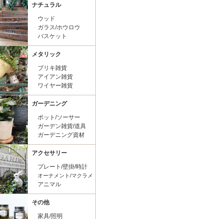
ナチュラル
ウッド
ガラス/ホウロウ
バスケット
メタリック
ブリキ雑貨
アイアン雑貨
ワイヤー雑貨
ガーデニング
ポット/ソーサー
ガーデン雑貨/道具
ガーデニング資材
アクセサリー
プレート/壁掛/時計
オーナメント/マクラメ
アニマル
その他
家具/照明