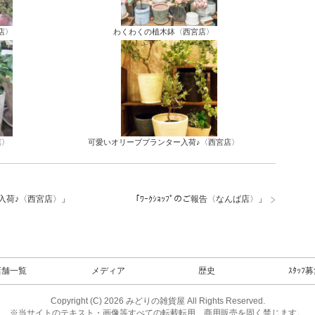
店〉
わくわくの植木鉢〈西宮店〉
店〉
可愛いオリーブプランター入荷♪〈西宮店〉
入荷♪〈西宮店〉
」
「
ﾜｰｸｼｮｯﾌﾟのご報告〈なんば店〉
」
店舗一覧
メディア
歴史
ｽﾀｯﾌ
Copyright (C) 2026 みどりの雑貨屋 All Rights Reserved.
※当サイトのテキスト・画像等すべての転載転用、商用販売を固く禁じます。