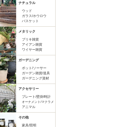
ナチュラル
ウッド
ガラス/ホウロウ
バスケット
メタリック
ブリキ雑貨
アイアン雑貨
ワイヤー雑貨
ガーデニング
ポット/ソーサー
ガーデン雑貨/道具
ガーデニング資材
アクセサリー
プレート/壁掛/時計
オーナメント/マクラメ
アニマル
その他
家具/照明