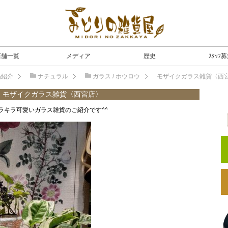
店舗一覧
メディア
歴史
ｽﾀｯﾌ
品紹介
ナチュラル
ガラス / ホウロウ
モザイクガラス雑貨〈西
モザイクガラス雑貨〈西宮店〉
ラキラ可愛いガラス雑貨のご紹介です^^