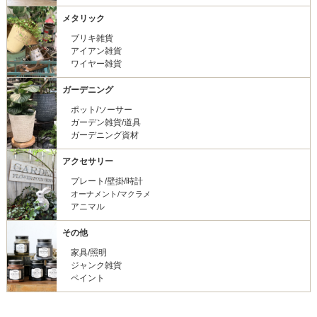
メタリック
ブリキ雑貨
アイアン雑貨
ワイヤー雑貨
ガーデニング
ポット/ソーサー
ガーデン雑貨/道具
ガーデニング資材
アクセサリー
プレート/壁掛/時計
オーナメント/マクラメ
アニマル
その他
家具/照明
ジャンク雑貨
ペイント