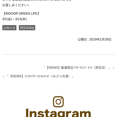
お楽しみください♪
【INDOOR GREEN LIFE】
3/1(金)～3/14(木)
お知らせ
西宮店blog
公開日 :
2019年2月28日
「
【NEWS】数量限定ﾌﾗﾜｰｱﾚﾝｼﾞﾒﾝﾄ〈西宮店〉
」
「
【NEWS】ﾌｪｲｸﾌﾗﾜｰ☆ｺﾚｸｼｮﾝ〈みどり共通〉
」