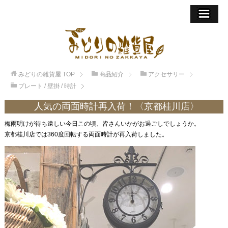
みどりの雑貨屋
TOP
商品紹介
アクセサリー
プレート / 壁掛 / 時計
人気の両面時計再入荷！〈京都桂川店〉
梅雨明けが待ち遠しい今日この頃、皆さんいかがお過ごしでしょうか。
京都桂川店では360度回転する両面時計が再入荷しました。