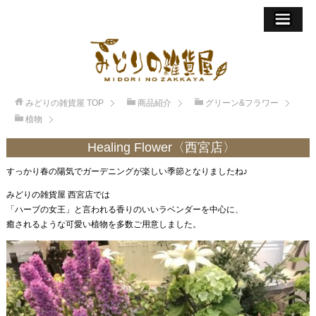
みどりの雑貨屋
TOP
商品紹介
グリーン&フラワー
植物
Healing Flower〈西宮店〉
すっかり春の陽気でガーデニングが楽しい季節となりましたね♪
みどりの雑貨屋 西宮店では
「ハーブの女王」と言われる香りのいいラベンダーを中心に、
癒されるような可愛い植物を多数ご用意しました。