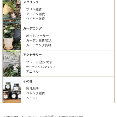
メタリック
ブリキ雑貨
アイアン雑貨
ワイヤー雑貨
ガーデニング
ポット/ソーサー
ガーデン雑貨/道具
ガーデニング資材
アクセサリー
プレート/壁掛/時計
オーナメント/マクラメ
アニマル
その他
家具/照明
ジャンク雑貨
ペイント