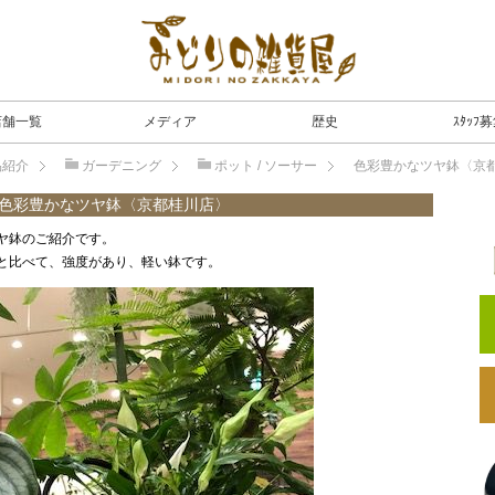
店舗一覧
メディア
歴史
ｽﾀｯﾌ
品紹介
ガーデニング
ポット / ソーサー
色彩豊かなツヤ鉢〈京
色彩豊かなツヤ鉢〈京都桂川店〉
ヤ鉢のご紹介です。
と比べて、強度があり、軽い鉢です。