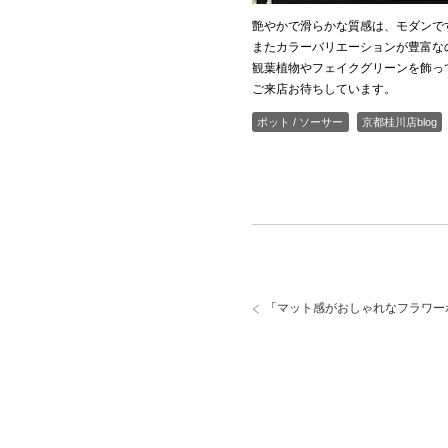
艶やかで滑らかな質感は、モダンで
またカラーバリエーションが豊富な
観葉植物やフェイクグリーンを飾っ
ご来店お待ちしています。
ポット / ソーサー
京都桂川店blog
「
マット感がおしゃれなフラワー