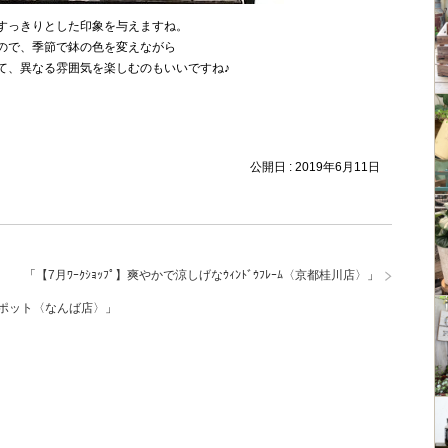
すっきりとした印象を与えますね。
ので、季節で鉢の色を変えながら
て、異なる雰囲気を楽しむのもいいですね♪
公開日 :
2019年6月11日
「
【7月ﾜｰｸｼｮｯﾌﾟ】爽やかで涼しげなｳｨﾝﾄﾞｳﾌﾚｰﾑ〈京都桂川店〉
」
ポット〈なんば店〉
」