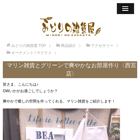
みどりの雑貨屋
TOP
商品紹介
アクセサリー
オーナメント / マクラメ
マリン雑貨とグリーンで爽やかなお部屋作り〈西宮
店〉
皆さま、こんにちは♪
GWいかがお過ごしでしょうか？
爽やかで癒しの空間を作ってくれる、マリン雑貨をご紹介します！