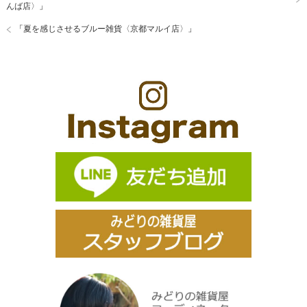
んば店〉
」
「
夏を感じさせるブルー雑貨〈京都マルイ店〉
」