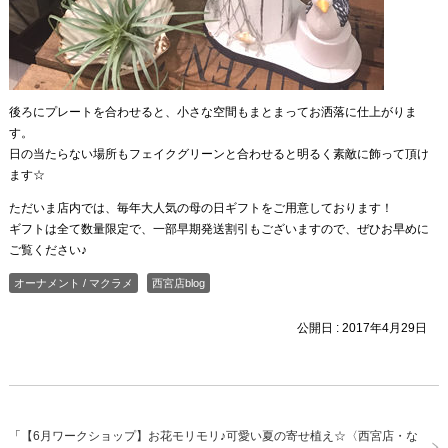
後ろにプレートを合わせると、小さな空間もまとまってお洒落に仕上がりま
す。
日の当たらない場所もフェイクグリーンと合わせると明るく素敵に飾って頂け
ます☆
ただいま店内では、毎年大人気の母の日ギフトをご用意しております！
ギフトは全て数量限定で、一部早期発送割引もございますので、ぜひお早めに
ご覧ください♪
オーナメント / マクラメ
西宮店blog
公開日 :
2017年4月29日
「
【6月ワークショップ】お花モリモリ♪可愛い夏の寄せ植え☆〈西宮店・な