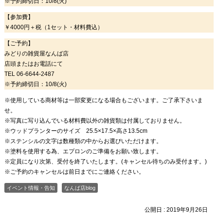
※予約締切日：10/8(火)
【参加費】
￥4000円＋税（1セット・材料費込）
【ご予約】
みどりの雑貨屋なんば店
店頭またはお電話にて
TEL 06-6644-2487
※予約締切日：10/8(火)
※使用している商材等は一部変更になる場合もございます。ご了承下さいま
せ。
※写真に写り込んでいる材料費以外の雑貨類は付属しておりません。
※ウッドプランターのサイズ 25.5×17.5×高さ13.5cm
※ステンシルの文字は数種類の中からお選びいただけます。
※塗料を使用する為、エプロンのご準備をお願い致します。
※定員になり次第、受付を終了いたします。(キャンセル待ちのみ受付ます。)
※ご予約のキャンセルは前日までにご連絡ください。
イベント情報・告知
なんば店blog
公開日 :
2019年9月26日