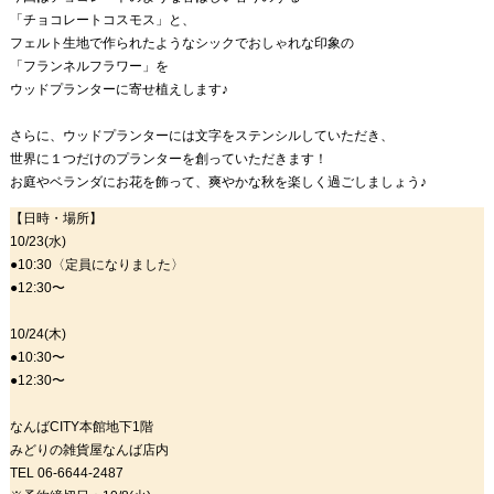
「チョコレートコスモス」と、
フェルト生地で作られたようなシックでおしゃれな印象の
「フランネルフラワー」を
ウッドプランターに寄せ植えします♪
さらに、ウッドプランターには文字をステンシルしていただき、
世界に１つだけのプランターを創っていただきます！
お庭やベランダにお花を飾って、爽やかな秋を楽しく過ごしましょう♪
【日時・場所】
10/23(水)
●10:30〈定員になりました〉
●12:30〜
10/24(木)
●10:30〜
●12:30〜
なんばCITY本館地下1階
みどりの雑貨屋なんば店内
TEL 06-6644-2487