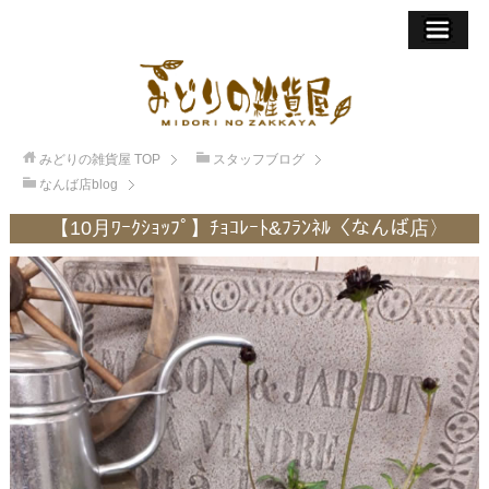
みどりの雑貨屋
TOP
スタッフブログ
なんば店blog
【10月ﾜｰｸｼｮｯﾌﾟ】ﾁｮｺﾚｰﾄ&ﾌﾗﾝﾈﾙ〈なんば店〉