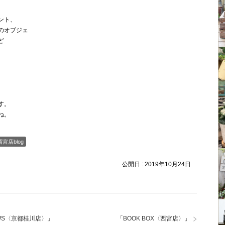
ント、
のオブジェ
ど
す。
ね。
西宮店blog
公開日 :
2019年10月24日
ﾝｼﾙWS〈京都桂川店〉
」
「
BOOK BOX〈西宮店〉
」