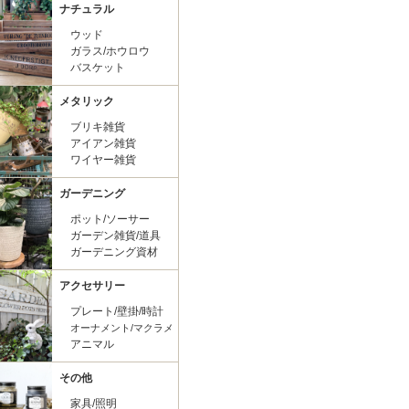
ナチュラル
ウッド
ガラス/ホウロウ
バスケット
メタリック
ブリキ雑貨
アイアン雑貨
ワイヤー雑貨
ガーデニング
ポット/ソーサー
ガーデン雑貨/道具
ガーデニング資材
アクセサリー
プレート/壁掛/時計
オーナメント/マクラメ
アニマル
その他
家具/照明