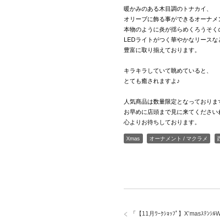
暖かみのある木目調のトナカイ、
オリーブに飾る事ができるオーナメ
本物のように炎が揺らめくろうそく
LEDライトがつく華やかなリースな
豊富に取り揃えております。
キラキラしていて眺めていると、
とても癒されますよ♪
人気商品は数量限定となっておりま
お早めに店頭まで見に来てください
心よりお待ちしております。
Xmas
オーナメント / マクラメ
「
【11月ﾜｰｸｼｮｯﾌﾟ】X’masｽﾃ