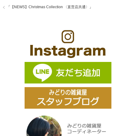
「
【NEWS】Christmas Collection 〈直営店共通〉
」