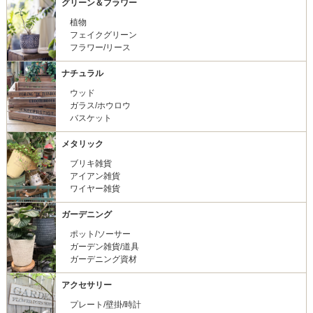
グリーン＆フラワー
植物
フェイクグリーン
フラワー/リース
ナチュラル
ウッド
ガラス/ホウロウ
バスケット
メタリック
ブリキ雑貨
アイアン雑貨
ワイヤー雑貨
ガーデニング
ポット/ソーサー
ガーデン雑貨/道具
ガーデニング資材
アクセサリー
プレート/壁掛/時計