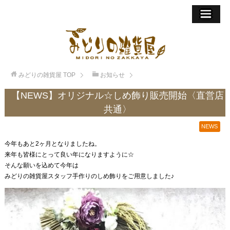
みどりの雑貨屋
TOP
お知らせ
【NEWS】オリジナル☆しめ飾り販売開始〈直営店
共通〉
NEWS
今年もあと2ヶ月となりましたね。
来年も皆様にとって良い年になりますように☆
そんな願いを込めて今年は
みどりの雑貨屋スタッフ手作りのしめ飾りをご用意しました♪