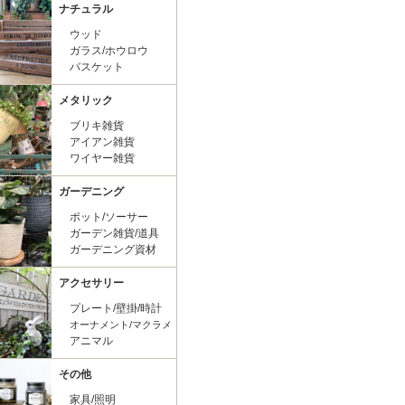
ナチュラル
ウッド
ガラス/ホウロウ
バスケット
メタリック
ブリキ雑貨
アイアン雑貨
ワイヤー雑貨
ガーデニング
ポット/ソーサー
ガーデン雑貨/道具
ガーデニング資材
アクセサリー
プレート/壁掛/時計
オーナメント/マクラメ
アニマル
その他
家具/照明