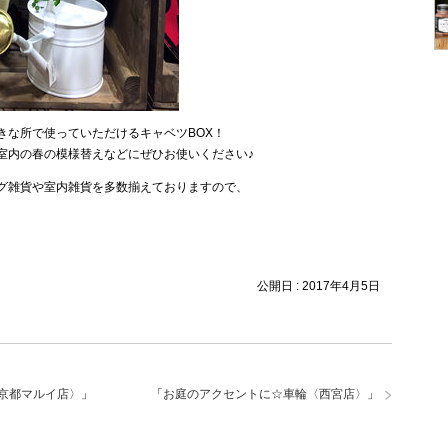
きな所で使っていただけるキャベツBOX！
室内の春の模様替えなどにぜひお使いください♪
グ雑貨や室内雑貨を多数揃えておりますので、
公開日 :
2017年4月5日
京都マルイ店〉
」
「
お庭のアクセントに☆車輪〈西宮店〉
」