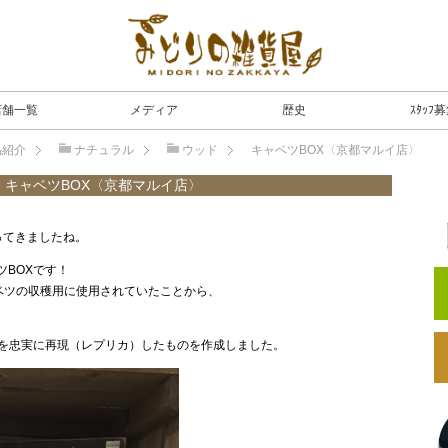
店舗一覧
メディア
歴史
ｽﾀｯﾌ
品紹介
ナチュラル
ウッド
キャベツBOX〈京都マルイ店〉
キャベツBOX〈京都マルイ店〉
ってきましたね。
BOXです！
キャベツの収穫用に使用されていたことから、
Xを忠実に再現（レプリカ）したものを作成しました。