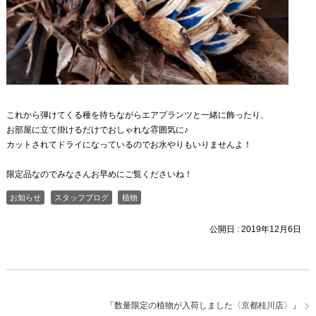
これから弾けてくる種を待ちながらエアプランツと一緒に飾ったり、
お部屋に立て掛けるだけでおしゃれな雰囲気に♪
カットされてドライになっているのでお水やりもいりませんよ！
限定品なのでみなさんお早めにご覧くださいね！
お知らせ
スタッフブログ
植物
公開日 :
2019年12月6日
「
数量限定の植物が入荷しました〈京都桂川店〉
」