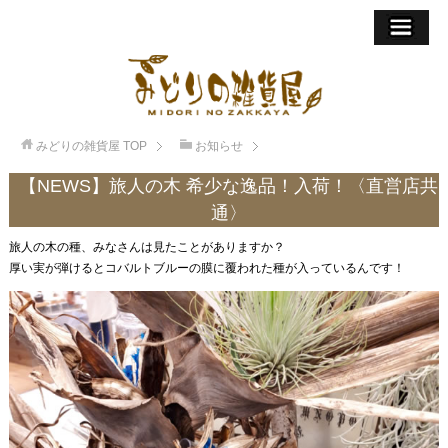
みどりの雑貨屋
TOP
お知らせ
【NEWS】旅人の木 希少な逸品！入荷！〈直営店共
通〉
旅人の木の種、みなさんは見たことがありますか？
厚い実が弾けるとコバルトブルーの膜に覆われた種が入っているんです！