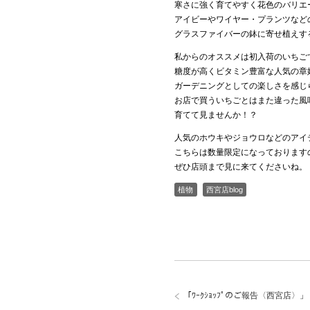
寒さに強く育てやすく花色のバリエ
アイビーやワイヤー・プランツなど
グラスファイバーの鉢に寄せ植えす
私からのオススメは初入荷のいちご
糖度が高くビタミン豊富な人気の章姫
ガーデニングとしての楽しさを感じ
お店で買ういちごとはまた違った風
育てて見ませんか！？
人気のホウキやジョウロなどのアイ
こちらは数量限定になっております
ぜひ店頭まで見に来てくださいね。
植物
西宮店blog
「
ﾜｰｸｼｮｯﾌﾟのご報告〈西宮店〉
」