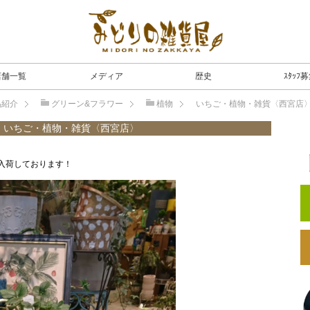
店舗一覧
メディア
歴史
ｽﾀｯﾌ
品紹介
グリーン&フラワー
植物
いちご・植物・雑貨〈西宮店
いちご・植物・雑貨〈西宮店〉
入荷しております！