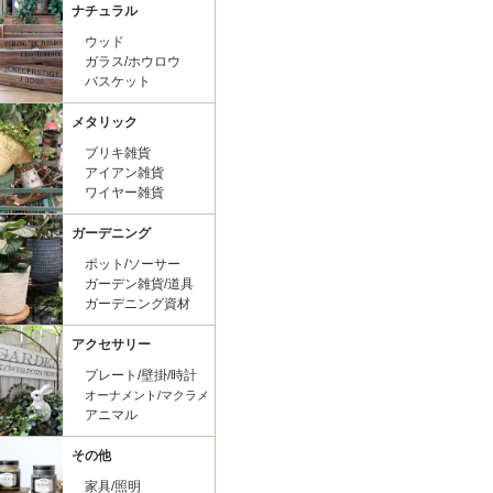
ナチュラル
ウッド
ガラス/ホウロウ
バスケット
メタリック
ブリキ雑貨
アイアン雑貨
ワイヤー雑貨
ガーデニング
ポット/ソーサー
ガーデン雑貨/道具
ガーデニング資材
アクセサリー
プレート/壁掛/時計
オーナメント/マクラメ
アニマル
その他
家具/照明