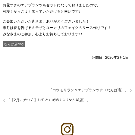
お花つきのエアプランツもセットになっておりましたので、
可愛くかっこよく飾っていただけると幸いです♪
ご参加いただいた皆さま、ありがとうございました！
来月は春を告げるミモザとユーカリのフェイクのリース作りです！
みなさまのご参加、心よりお待ちしております♪♪
なんば店blog
公開日 :
2020年2月1日
「
コウモリラン＆エアプランツ☆〈なんば店〉
」
「
【2月ﾜｰｸｼｮｯﾌﾟ】ﾐﾓｻﾞとﾕｰｶﾘのﾘｰｽ〈なんば店〉
」