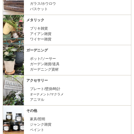
ガラス/ホウロウ
バスケット
メタリック
ブリキ雑貨
アイアン雑貨
ワイヤー雑貨
ガーデニング
ポット/ソーサー
ガーデン雑貨/道具
ガーデニング資材
アクセサリー
プレート/壁掛/時計
オーナメント/マクラメ
アニマル
その他
家具/照明
ジャンク雑貨
ペイント