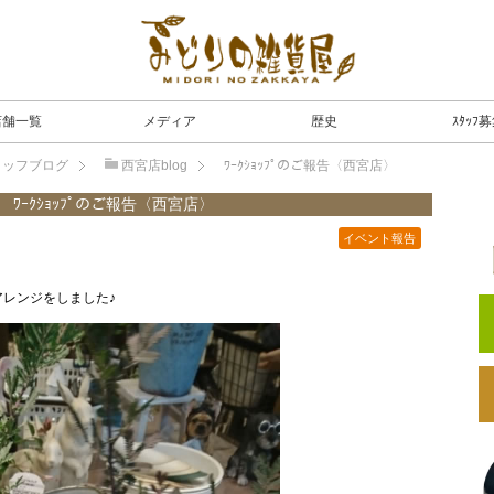
店舗一覧
メディア
歴史
ｽﾀｯﾌ
タッフブログ
西宮店blog
ﾜｰｸｼｮｯﾌﾟのご報告〈西宮店〉
ﾜｰｸｼｮｯﾌﾟのご報告〈西宮店〉
イベント報告
アレンジをしました♪