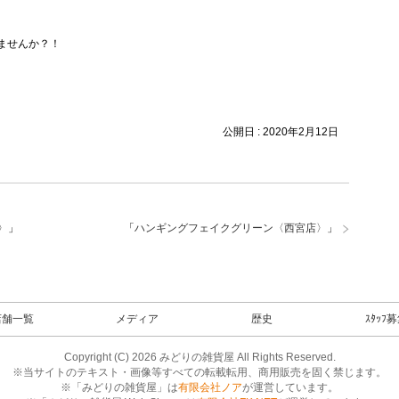
ませんか？！
公開日 :
2020年2月12日
〉
」
「
ハンギングフェイクグリーン〈西宮店〉
」
店舗一覧
メディア
歴史
ｽﾀｯﾌ
Copyright (C) 2026 みどりの雑貨屋 All Rights Reserved.
※当サイトのテキスト・画像等すべての転載転用、商用販売を固く禁じます。
※「みどりの雑貨屋」は
有限会社ノア
が運営しています。