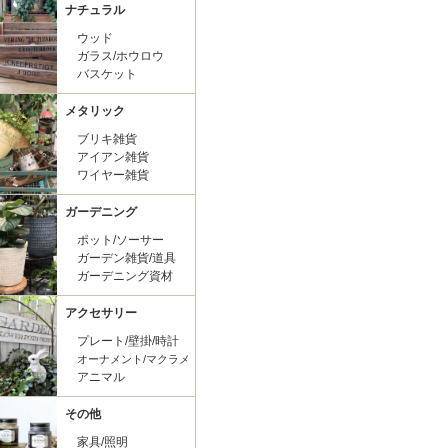
ナチュラル
ウッド
ガラス/ホウロウ
バスケット
メタリック
ブリキ雑貨
アイアン雑貨
ワイヤー雑貨
ガーデニング
ポット/ソーサー
ガーデン雑貨/道具
ガーデニング資材
アクセサリー
プレート/壁掛/時計
オーナメント/マクラメ
アニマル
その他
家具/照明