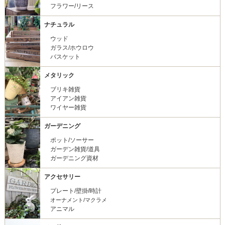
フラワー/リース
ナチュラル
ウッド
ガラス/ホウロウ
バスケット
メタリック
ブリキ雑貨
アイアン雑貨
ワイヤー雑貨
ガーデニング
ポット/ソーサー
ガーデン雑貨/道具
ガーデニング資材
アクセサリー
プレート/壁掛/時計
オーナメント/マクラメ
アニマル