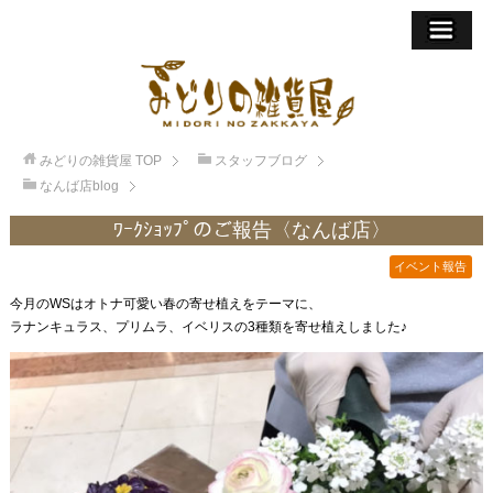
みどりの雑貨屋
TOP
スタッフブログ
なんば店blog
ﾜｰｸｼｮｯﾌﾟのご報告〈なんば店〉
イベント報告
今月のWSはオトナ可愛い春の寄せ植えをテーマに、
ラナンキュラス、プリムラ、イベリスの3種類を寄せ植えしました♪