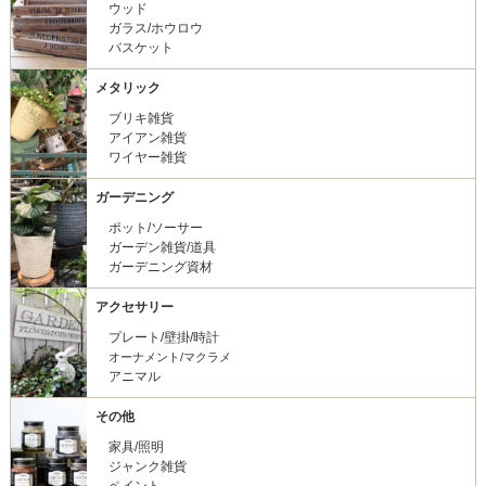
ウッド
ガラス/ホウロウ
バスケット
メタリック
ブリキ雑貨
アイアン雑貨
ワイヤー雑貨
ガーデニング
ポット/ソーサー
ガーデン雑貨/道具
ガーデニング資材
アクセサリー
プレート/壁掛/時計
オーナメント/マクラメ
アニマル
その他
家具/照明
ジャンク雑貨