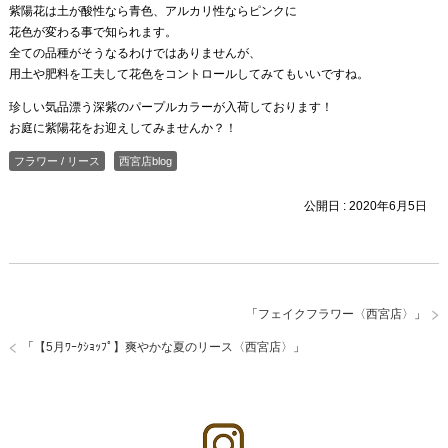
紫陽花は土が酸性なら青色、アルカリ性ならピンクに
花色が変わる事で知られます。
全ての品種がそうなるわけではありませんが、
用土や肥料を工夫して花色をコントロールしてみてもいいですね。
珍しい気品漂う深紫のパープルカラーが入荷しております！
お庭に紫陽花をお迎えしてみませんか？！
フラワー / リース
西宮店blog
公開日 :
2020年6月5日
「
フェイクフラワー〈西宮店〉
」
「
【5月ﾜｰｸｼｮｯﾌﾟ】爽やかな夏のリース〈西宮店〉
」