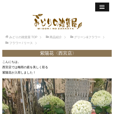
みどりの雑貨屋
TOP
商品紹介
グリーン&フラワー
フラワー / リース
紫陽花〈西宮店〉
こんにちは。
西宮店では梅雨の庭を美しく彩る
紫陽花が入荷しました！