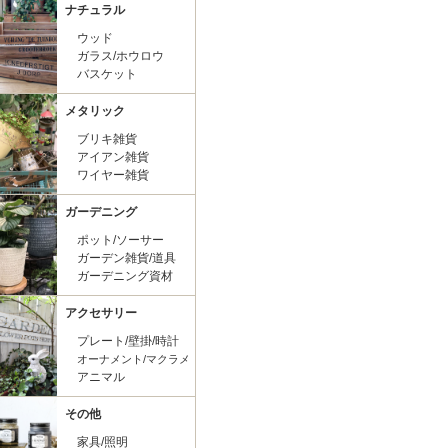
ナチュラル
ウッド
ガラス/ホウロウ
バスケット
メタリック
ブリキ雑貨
アイアン雑貨
ワイヤー雑貨
ガーデニング
ポット/ソーサー
ガーデン雑貨/道具
ガーデニング資材
アクセサリー
プレート/壁掛/時計
オーナメント/マクラメ
アニマル
その他
家具/照明