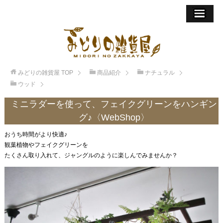
みどりの雑貨屋
TOP
商品紹介
ナチュラル
ウッド
ミニラダーを使って、フェイクグリーンをハンギン
グ♪〈WebShop〉
おうち時間がより快適♪
観葉植物やフェイクグリーンを
たくさん取り入れて、ジャングルのように楽しんでみませんか？