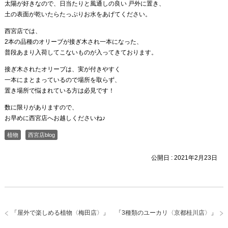
太陽が好きなので、日当たりと風通しの良い 戸外に置き、
土の表面が乾いたらたっぷりお水をあげてください。
西宮店では、
2本の品種のオリーブが接ぎ木され一本になった、
普段あまり入荷してこないものが入ってきております。
接ぎ木されたオリーブは、実が付きやすく
一本にまとまっているので場所を取らず、
置き場所で悩まれている方は必見です！
数に限りがありますので、
お早めに西宮店へお越しくださいね♪
植物
西宮店blog
公開日 :
2021年2月23日
「
屋外で楽しめる植物〈梅田店〉
」
「
3種類のユーカリ〈京都桂川店〉
」