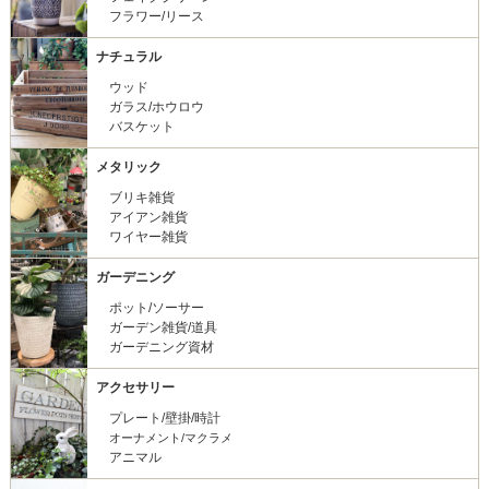
フラワー/リース
ナチュラル
ウッド
ガラス/ホウロウ
バスケット
メタリック
ブリキ雑貨
アイアン雑貨
ワイヤー雑貨
ガーデニング
ポット/ソーサー
ガーデン雑貨/道具
ガーデニング資材
アクセサリー
プレート/壁掛/時計
オーナメント/マクラメ
アニマル