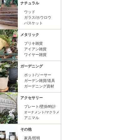
ナチュラル
ウッド
ガラス/ホウロウ
バスケット
メタリック
ブリキ雑貨
アイアン雑貨
ワイヤー雑貨
ガーデニング
ポット/ソーサー
ガーデン雑貨/道具
ガーデニング資材
アクセサリー
プレート/壁掛/時計
オーナメント/マクラメ
アニマル
その他
家具/照明