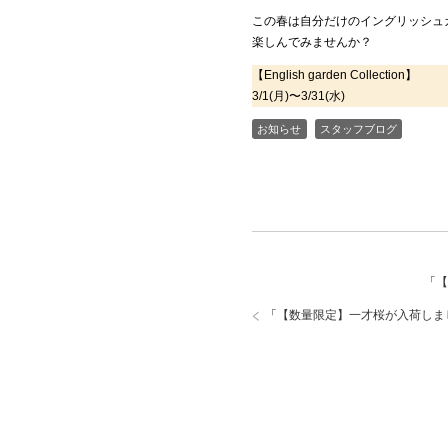
この春は自分だけのイングリッシュ
楽しんでみませんか？
【English garden Collection】
3/1(月)〜3/31(水)
お知らせ
スタッフブログ
「
【
「
【数量限定】一才桜が入荷しま