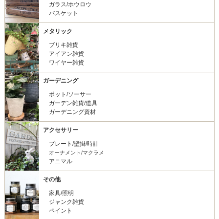
ガラス/ホウロウ
バスケット
メタリック
ブリキ雑貨
アイアン雑貨
ワイヤー雑貨
ガーデニング
ポット/ソーサー
ガーデン雑貨/道具
ガーデニング資材
アクセサリー
プレート/壁掛/時計
オーナメント/マクラメ
アニマル
その他
家具/照明
ジャンク雑貨
ペイント