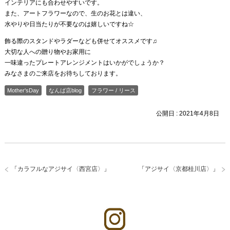
インテリアにも合わせやすいです。
また、アートフラワーなので、生のお花とは違い、
水やりや日当たりが不要なのは嬉しいですね☆
飾る際のスタンドやラダーなども併せてオススメです♫
大切な人への贈り物やお家用に
一味違ったプレートアレンジメントはいかがでしょうか？
みなさまのご来店をお待ちしております。
Mother'sDay
なんば店blog
フラワー / リース
公開日 :
2021年4月8日
「
カラフルなアジサイ〈西宮店〉
」
「
アジサイ〈京都桂川店〉
」