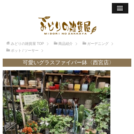
みどりの雑貨屋
TOP
商品紹介
ガーデニング
ポット / ソーサー
可愛いグラスファイバー鉢〈西宮店〉