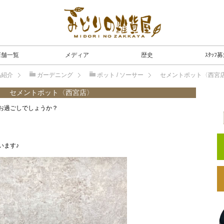
店舗一覧
メディア
歴史
ｽﾀｯﾌ
品紹介
ガーデニング
ポット / ソーサー
セメントポット〈西宮
セメントポット〈西宮店〉
お過ごしでしょうか？
います♪