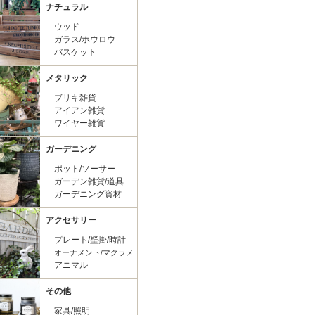
ナチュラル
ウッド
ガラス/ホウロウ
バスケット
メタリック
ブリキ雑貨
アイアン雑貨
ワイヤー雑貨
ガーデニング
ポット/ソーサー
ガーデン雑貨/道具
ガーデニング資材
アクセサリー
プレート/壁掛/時計
オーナメント/マクラメ
アニマル
その他
家具/照明