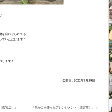
ど
物を合わせられても、
っていただけます☆
♪
おります！
公開日 :
2021年7月29日
〈西宮店〉
」
「
鳥かごを使ったアレンジメント〈西宮店〉
」