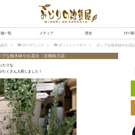
店舗一覧
メディア
歴史
ｽﾀｯﾌ
品紹介
ガーデニング
ポット / ソーサー
ポップな植木鉢やお花
ップな植木鉢やお花台〈京都桂川店〉
ったりな
がたくさん入荷しました！