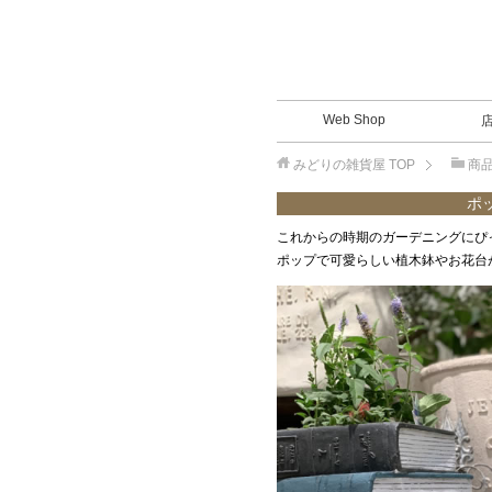
Web Shop
みどりの雑貨屋
TOP
商
ポ
これからの時期のガーデニングにぴ
ポップで可愛らしい植木鉢やお花台