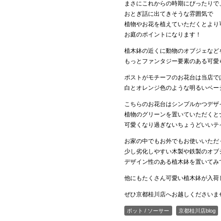
まさにこれからの時期にぴったりで
おとぎ話に出てきそうな雰囲気で
植物やお花を植えていただくとより
お庭のポイントになります！
植木鉢の近くに動物のオブジェなど
もっとファンタジー要素のある可愛
ポストがモチーフのお花台は当店で
白とオレンジ色のような明るいベー
こちらのお花台はシンプルかつデザ
植物のグリーンを置いていただくと
可愛くなり過ぎないちょうどいいテ
お家の中でもお外でもお使いいただ
少し劣化しやすい木製や鉄製のオブ
デザイン性のある植木鉢を置いてみ
他にもたくさん可愛い植木鉢が入荷
ぜひ京都桂川店へお越しくださいま
ポット / ソーサー
京都桂川店blog