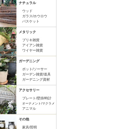
ナチュラル
ウッド
ガラス/ホウロウ
バスケット
メタリック
ブリキ雑貨
アイアン雑貨
ワイヤー雑貨
ガーデニング
ポット/ソーサー
ガーデン雑貨/道具
ガーデニング資材
アクセサリー
プレート/壁掛/時計
オーナメント/マクラメ
アニマル
その他
家具/照明