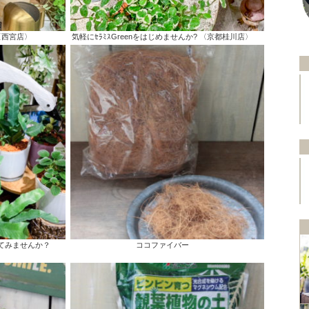
〈西宮店〉
気軽にｾﾗﾐｽGreenをはじめませんか? 〈京都桂川店〉
てみませんか？
ココファイバー