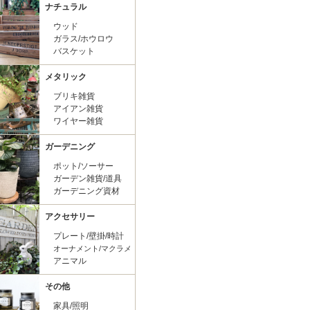
ナチュラル
ウッド
ガラス/ホウロウ
バスケット
メタリック
ブリキ雑貨
アイアン雑貨
ワイヤー雑貨
ガーデニング
ポット/ソーサー
ガーデン雑貨/道具
ガーデニング資材
アクセサリー
プレート/壁掛/時計
オーナメント/マクラメ
アニマル
その他
家具/照明