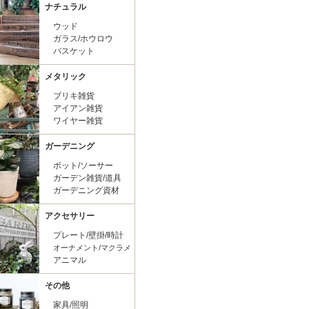
ナチュラル
ウッド
ガラス/ホウロウ
バスケット
メタリック
ブリキ雑貨
アイアン雑貨
ワイヤー雑貨
ガーデニング
ポット/ソーサー
ガーデン雑貨/道具
ガーデニング資材
アクセサリー
プレート/壁掛/時計
オーナメント/マクラメ
アニマル
その他
家具/照明