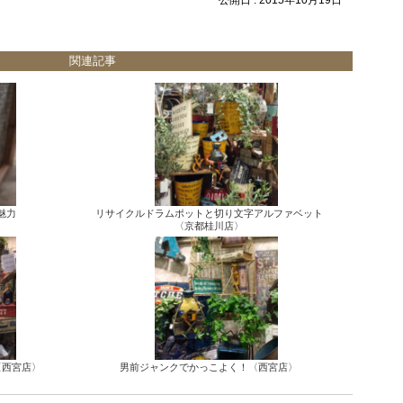
公開日 :
2015年10月19日
関連記事
魅力
リサイクルドラムポットと切り文字アルファベット
〈京都桂川店〉
〈西宮店〉
男前ジャンクでかっこよく！〈西宮店〉