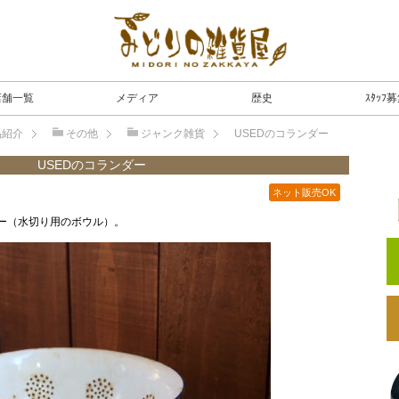
店舗一覧
メディア
歴史
ｽﾀｯﾌ
品紹介
その他
ジャンク雑貨
USEDのコランダー
USEDのコランダー
ネット販売OK
ー（水切り用のボウル）。