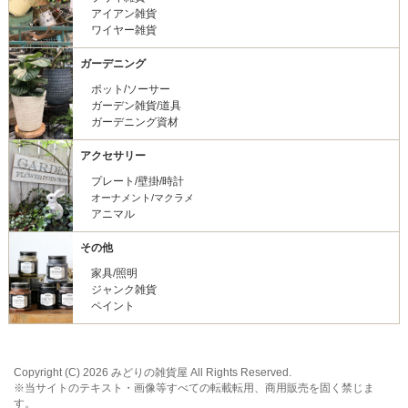
アイアン雑貨
ワイヤー雑貨
ガーデニング
ポット/ソーサー
ガーデン雑貨/道具
ガーデニング資材
アクセサリー
プレート/壁掛/時計
オーナメント/マクラメ
アニマル
その他
家具/照明
ジャンク雑貨
ペイント
Copyright (C) 2026 みどりの雑貨屋 All Rights Reserved.
※当サイトのテキスト・画像等すべての転載転用、商用販売を固く禁じま
す。