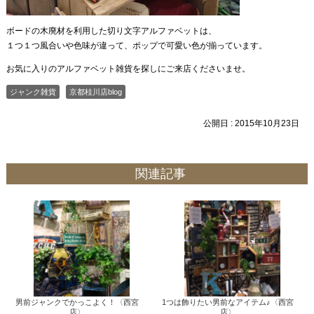
ボードの木廃材を利用した切り文字アルファベットは、
１つ１つ風合いや色味が違って、ポップで可愛い色が揃っています。
お気に入りのアルファベット雑貨を探しにご来店くださいませ。
ジャンク雑貨
京都桂川店blog
公開日 :
2015年10月23日
関連記事
男前ジャンクでかっこよく！〈西宮
1つは飾りたい男前なアイテム♪〈西宮
店〉
店〉