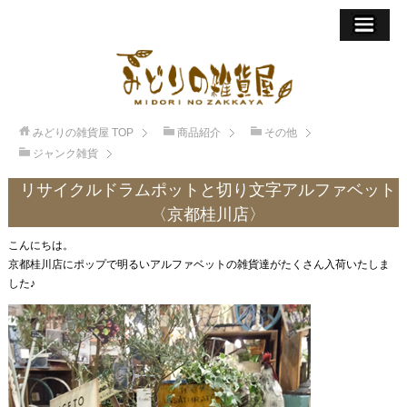
みどりの雑貨屋
TOP
商品紹介
その他
ジャンク雑貨
リサイクルドラムポットと切り文字アルファベット
〈京都桂川店〉
こんにちは。
京都桂川店にポップで明るいアルファベットの雑貨達がたくさん入荷いたしま
した♪