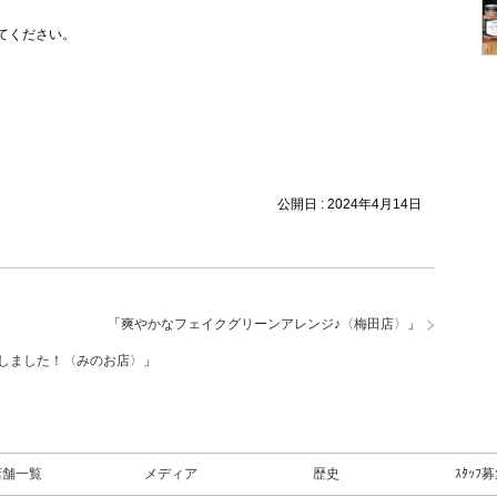
てください。
公開日 :
2024年4月14日
「
爽やかなフェイクグリーンアレンジ♪〈梅田店〉
」
ンしました！〈みのお店〉
」
店舗一覧
メディア
歴史
ｽﾀｯﾌ