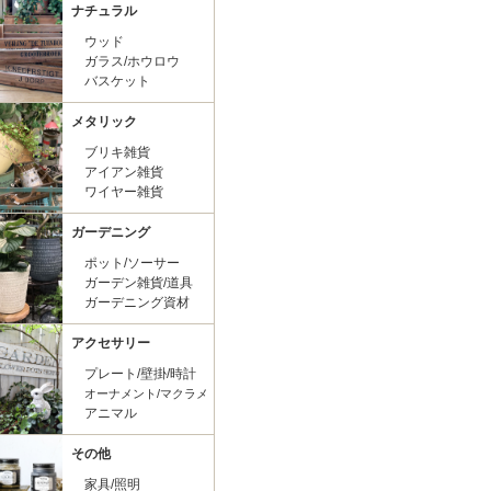
ナチュラル
ウッド
ガラス/ホウロウ
バスケット
メタリック
ブリキ雑貨
アイアン雑貨
ワイヤー雑貨
ガーデニング
ポット/ソーサー
ガーデン雑貨/道具
ガーデニング資材
アクセサリー
プレート/壁掛/時計
オーナメント/マクラメ
アニマル
その他
家具/照明