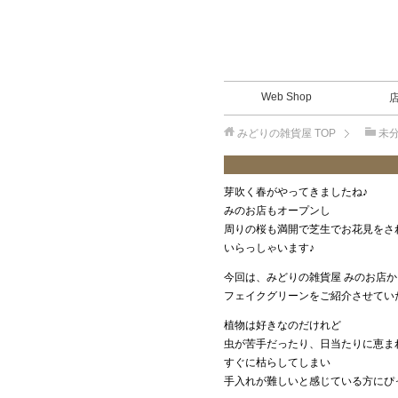
Web Shop
みどりの雑貨屋
TOP
未
芽吹く春がやってきましたね♪
みのお店もオープンし
周りの桜も満開で芝生でお花見をさ
いらっしゃいます♪
今回は、みどりの雑貨屋 みのお店か
フェイクグリーンをご紹介させてい
植物は好きなのだけれど
虫が苦手だったり、日当たりに恵ま
すぐに枯らしてしまい
手入れが難しいと感じている方にぴ