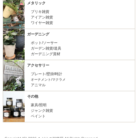
メタリック
ブリキ雑貨
アイアン雑貨
ワイヤー雑貨
ガーデニング
ポット/ソーサー
ガーデン雑貨/道具
ガーデニング資材
アクセサリー
プレート/壁掛/時計
オーナメント/マクラメ
アニマル
その他
家具/照明
ジャンク雑貨
ペイント