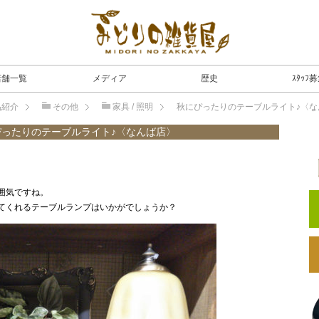
店舗一覧
メディア
歴史
ｽﾀｯﾌ
品紹介
その他
家具 / 照明
秋にぴったりのテーブルライト♪〈な
ぴったりのテーブルライト♪〈なんば店〉
囲気ですね。
てくれるテーブルランプはいかがでしょうか？