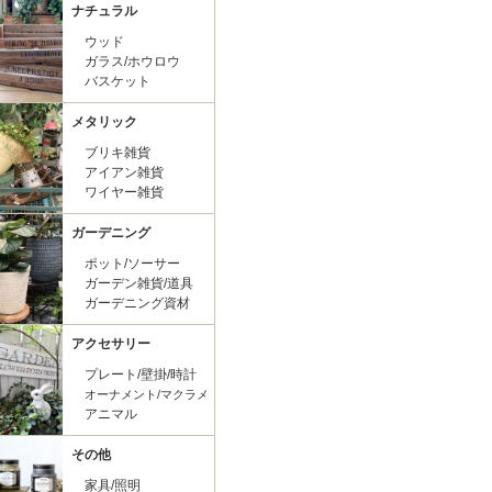
ナチュラル
ウッド
ガラス/ホウロウ
バスケット
メタリック
ブリキ雑貨
アイアン雑貨
ワイヤー雑貨
ガーデニング
ポット/ソーサー
ガーデン雑貨/道具
ガーデニング資材
アクセサリー
プレート/壁掛/時計
オーナメント/マクラメ
アニマル
その他
家具/照明