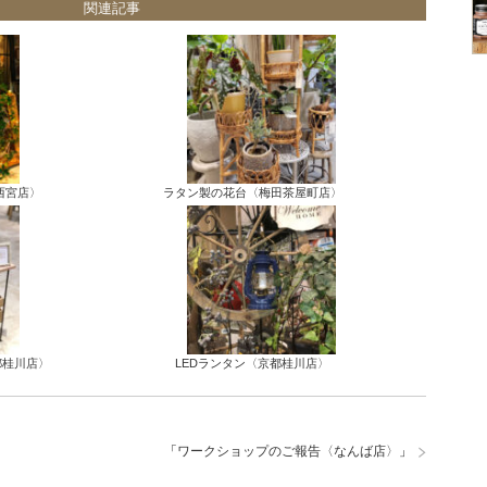
関連記事
西宮店〉
ラタン製の花台〈梅田茶屋町店〉
都桂川店〉
LEDランタン〈京都桂川店〉
「
ワークショップのご報告〈なんば店〉
」