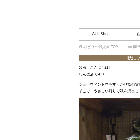
Web Shop
みどりの雑貨屋
TOP
商
秋に
皆様 こんにちは!
なんば店です✩
ショーウィンドウもすっかり秋の雰
そこで、やさしい灯りで秋を演出し