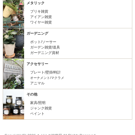
メタリック
ブリキ雑貨
アイアン雑貨
ワイヤー雑貨
ガーデニング
ポット/ソーサー
ガーデン雑貨/道具
ガーデニング資材
アクセサリー
プレート/壁掛/時計
オーナメント/マクラメ
アニマル
その他
家具/照明
ジャンク雑貨
ペイント