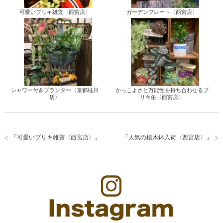
可愛いブリキ雑貨〈西宮店〉
ガーデンプレート〈西宮店〉
シャワー付きプランター〈京都桂川
かっこよさと万能性を持ち合わせるブ
店〉
リキ缶〈西宮店〉
「
可愛いブリキ雑貨〈西宮店〉
」
「
人気の植木鉢入荷〈西宮店〉
」